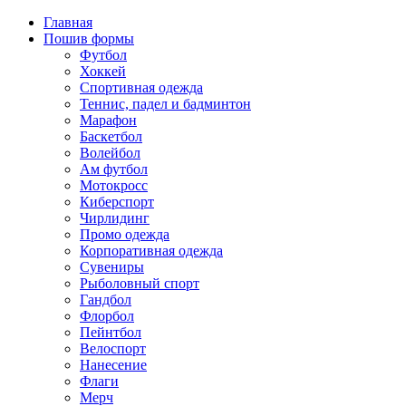
Главная
Пошив формы
Футбол
Хоккей
Спортивная одежда
Теннис, падел и бадминтон
Марафон
Баскетбол
Волейбол
Ам футбол
Мотокросс
Киберспорт
Чирлидинг
Промо одежда
Корпоративная одежда
Сувениры
Рыболовный спорт
Гандбол
Флорбол
Пейнтбол
Велоспорт
Нанесение
Флаги
Мерч