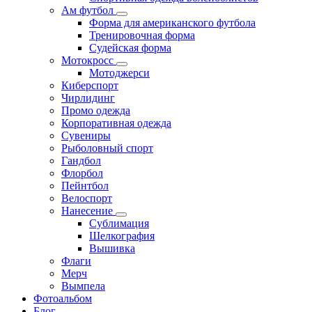
Ам футбол
Форма для американского футбола
Тренировочная форма
Судейская форма
Мотокросс
Мотоджерси
Киберспорт
Чирлидинг
Промо одежда
Корпоративная одежда
Сувениры
Рыболовный спорт
Гандбол
Флорбол
Пейнтбол
Велоспорт
Нанесение
Сублимация
Шелкография
Вышивка
Флаги
Мерч
Вымпела
Фотоальбом
Блог