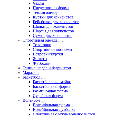
Чехлы
Предсезонная форма
Теплая одежда
Куртки для хоккеистов
Бейсболки для хоккеистов
Шапки для хоккеистов
Шарфы для хоккеистов
Сумки для хоккеистов
Спортивная одежда
Толстовки
Спортивные костюмы
Ветровки/куртки
Жилеты
Футболки
Теннис, падел и бадминтон
Марафон
Баскетбол
Баскетбольные майки
Баскетбольная форма
Разминочная форма
Судейская форма
Волейбол
Волейбольная форма
Волейбольная футболка
Спортивная одежда волейболистов