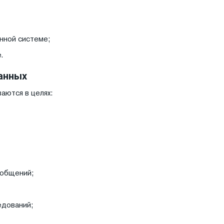
нной системе;
.
анных
аются в целях:
ообщений;
едований;