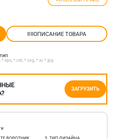
ОПИСАНИЕ ТОВАРА
отип
eps, *.cdr, *.svg, *.ai, *.jpg
ННЫЕ
ЗАГРУЗИТЬ
А?
ти
ИТЕ ВОРОТНИК
3. ТИП ДИЗАЙНА