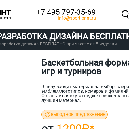
+7 495 797‑35-69
info@sport-print.ru
РАЗРАБОТКА ДИЗАЙНА
БЕСПЛАТ
азработка дизайна БЕСПЛАТНО при заказе от 5 изделий
Баскетбольная форм
игр и турниров
В цену входит материал на выбор, разра
эмблем/логотипов, номеров и фамилий
Оставьте заявку менеджер свяжется с в
лучший материал.
ВЫГОДНОЕ ПРЕДЛОЖЕНИЕ
от
1200₽
*