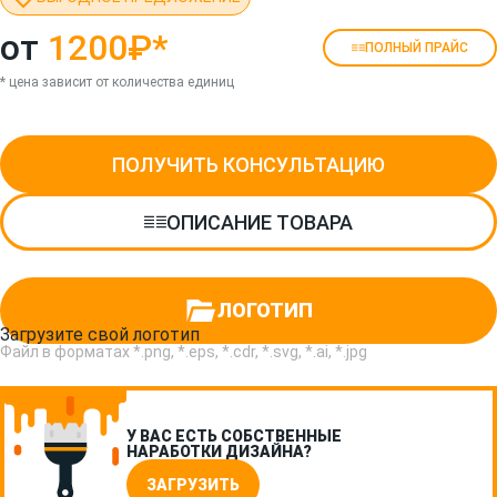
от
1200₽
*
ПОЛНЫЙ ПРАЙС
* цена зависит от количества единиц
ПОЛУЧИТЬ КОНСУЛЬТАЦИЮ
ОПИСАНИЕ ТОВАРА
ЛОГОТИП
Загрузите свой логотип
Файл в форматах *.png, *.eps, *.cdr, *.svg, *.ai, *.jpg
У ВАС ЕСТЬ СОБСТВЕННЫЕ
НАРАБОТКИ ДИЗАЙНА?
ЗАГРУЗИТЬ