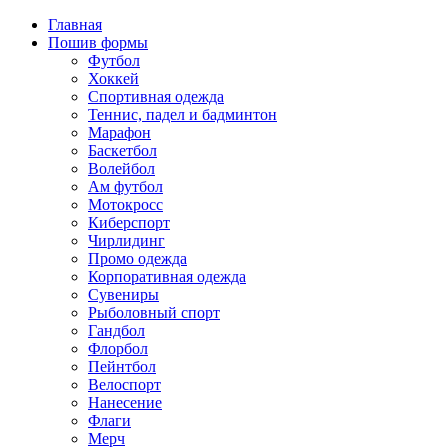
Главная
Пошив формы
Футбол
Хоккей
Спортивная одежда
Теннис, падел и бадминтон
Марафон
Баскетбол
Волейбол
Ам футбол
Мотокросс
Киберспорт
Чирлидинг
Промо одежда
Корпоративная одежда
Сувениры
Рыболовный спорт
Гандбол
Флорбол
Пейнтбол
Велоспорт
Нанесение
Флаги
Мерч