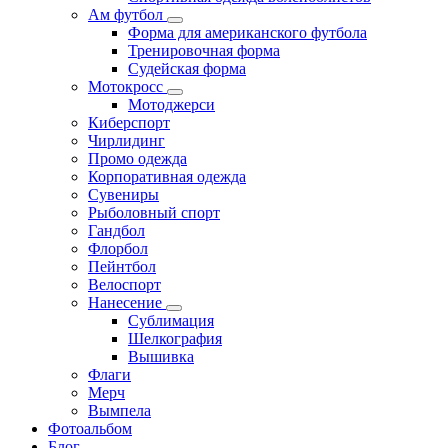
Ам футбол
Форма для американского футбола
Тренировочная форма
Судейская форма
Мотокросс
Мотоджерси
Киберспорт
Чирлидинг
Промо одежда
Корпоративная одежда
Сувениры
Рыболовный спорт
Гандбол
Флорбол
Пейнтбол
Велоспорт
Нанесение
Сублимация
Шелкография
Вышивка
Флаги
Мерч
Вымпела
Фотоальбом
Блог